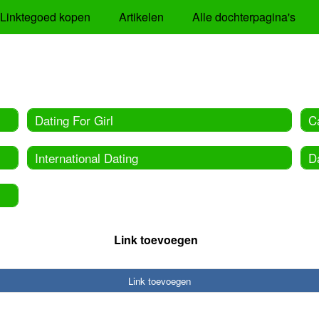
Linktegoed kopen
Artikelen
Alle dochterpagina's
Dating For Girl
C
International Dating
D
Link toevoegen
Link toevoegen