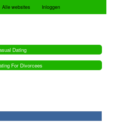
Alle websites
Inloggen
asual Dating
ating For Divorcees