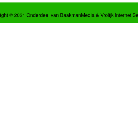
ight © 2021 Onderdeel van
BaakmanMedia
&
Vrolijk Internet S